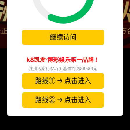
k8凯发·博彩娱乐第一品牌！
注册送豪礼·亿万奖池·首存送88888元